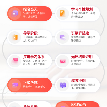
报名当天
学习个性规划
对接班主任，教材邮
个性化档案建立，学习
寄，课程开通
安排和建议
导学阶段
班级群搭建
开班直播，明确学习计
营造学习氛围，辅导员
划，启动学习
进群答疑
搭建学习体系
光环培训证明
精讲课、训练题，周学
证明已经学习完成PMP
习计划，班主任督学
正课内容
模考冲刺
正式考试
知识集中检测，巩固强
胸有成竹，参加考试
化，直播讲解
PMP证书
考后直播