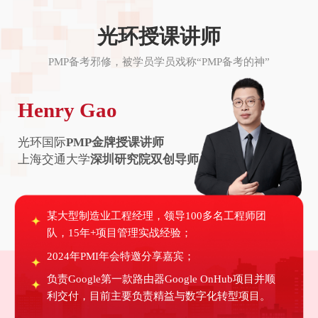
光环授课讲师
PMP备考邪修，被学员学员戏称“PMP备考的神”
Henry Gao
光环国际
PMP金牌授课讲师
上海交通大学
深圳研究院双创导师
某大型制造业工程经理，领导100多名工程师团
队，15年+项目管理实战经验；
2024年PMI年会特邀分享嘉宾；
负责Google第一款路由器Google OnHub项目并顺
利交付，目前主要负责精益与数字化转型项目。