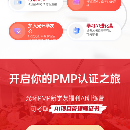
考试通过，或者PMP证
考后参加考情分析直播
书
加入光环学友
学习AI进化营
会
提升AI项目管理能力，
可考证书
行业交流,年百余场活
动,继续增值,PDU免费
积攒